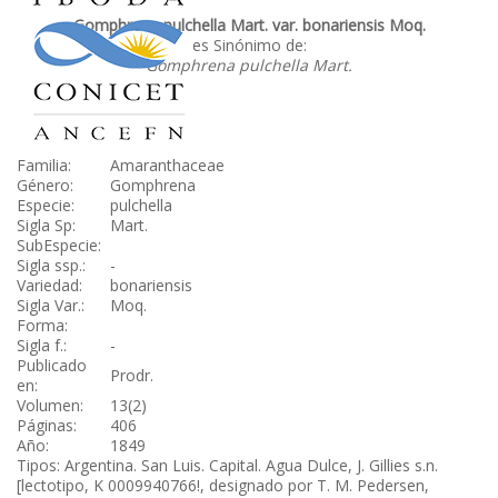
Gomphrena pulchella Mart. var. bonariensis Moq.
es Sinónimo de:
Gomphrena pulchella Mart.
Familia:
Amaranthaceae
Género:
Gomphrena
Especie:
pulchella
Sigla Sp:
Mart.
SubEspecie:
Sigla ssp.:
-
Variedad:
bonariensis
Sigla Var.:
Moq.
Forma:
Sigla f.:
-
Publicado
Prodr.
en:
Volumen:
13(2)
Páginas:
406
Año:
1849
Tipos: Argentina. San Luis. Capital. Agua Dulce, J. Gillies s.n.
[lectotipo, K 0009940766!, designado por T. M. Pedersen,