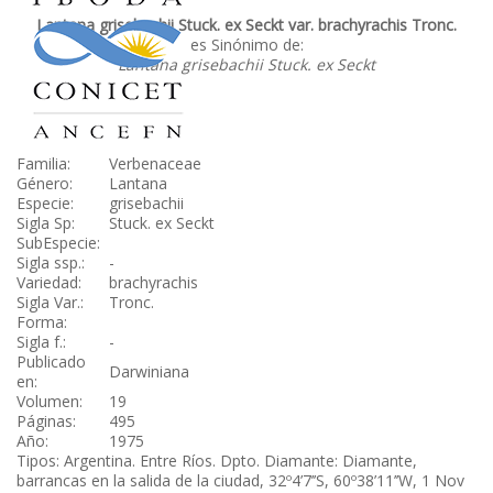
Lantana grisebachii Stuck. ex Seckt var. brachyrachis Tronc.
es Sinónimo de:
Lantana grisebachii Stuck. ex Seckt
Familia:
Verbenaceae
Género:
Lantana
Especie:
grisebachii
Sigla Sp:
Stuck. ex Seckt
SubEspecie:
Sigla ssp.:
-
Variedad:
brachyrachis
Sigla Var.:
Tronc.
Forma:
Sigla f.:
-
Publicado
Darwiniana
en:
Volumen:
19
Páginas:
495
Año:
1975
Tipos: Argentina. Entre Ríos. Dpto. Diamante: Diamante,
barrancas en la salida de la ciudad, 32º4’7’’S, 60º38’11’’W, 1 Nov