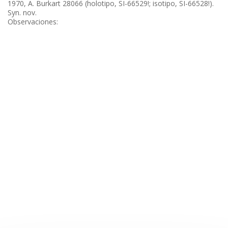
1970, A. Burkart 28066 (holotipo, SI-66529!; isotipo, SI-66528!).
Syn. nov.
Observaciones: