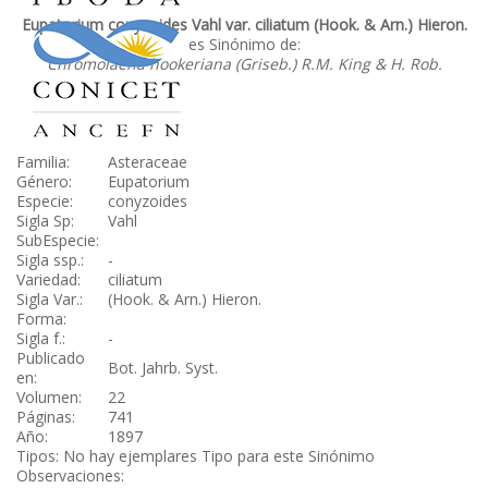
Eupatorium conyzoides Vahl var. ciliatum (Hook. & Arn.) Hieron.
es Sinónimo de:
Chromolaena hookeriana (Griseb.) R.M. King & H. Rob.
Familia:
Asteraceae
Género:
Eupatorium
Especie:
conyzoides
Sigla Sp:
Vahl
SubEspecie:
Sigla ssp.:
-
Variedad:
ciliatum
Sigla Var.:
(Hook. & Arn.) Hieron.
Forma:
Sigla f.:
-
Publicado
Bot. Jahrb. Syst.
en:
Volumen:
22
Páginas:
741
Año:
1897
Tipos: No hay ejemplares Tipo para este Sinónimo
Observaciones: