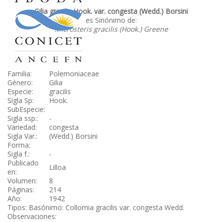
Gilia gracilis Hook. var. congesta (Wedd.) Borsini
es Sinónimo de:
Microsteris gracilis (Hook.) Greene
Familia:
Polemoniaceae
Género:
Gilia
Especie:
gracilis
Sigla Sp:
Hook.
SubEspecie:
Sigla ssp.:
-
Variedad:
congesta
Sigla Var.:
(Wedd.) Borsini
Forma:
Sigla f.:
-
Publicado
Lilloa
en:
Volumen:
8
Páginas:
214
Año:
1942
Tipos: Basónimo: Collomia gracilis var. congesta Wedd.
Observaciones: