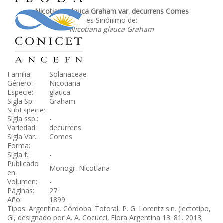
Nicotiana glauca Graham var. decurrens Comes
es Sinónimo de:
Nicotiana glauca Graham
Familia:
Solanaceae
Género:
Nicotiana
Especie:
glauca
Sigla Sp:
Graham
SubEspecie:
Sigla ssp.:
-
Variedad:
decurrens
Sigla Var.:
Comes
Forma:
Sigla f.:
-
Publicado
Monogr. Nicotiana
en:
Volumen:
-
Páginas:
27
Año:
1899
Tipos: Argentina. Córdoba. Totoral, P. G. Lorentz s.n. (lectotipo,
G!, designado por A. A. Cocucci, Flora Argentina 13: 81. 2013;