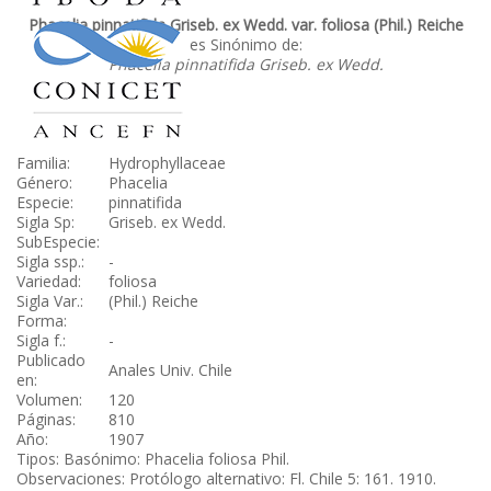
Phacelia pinnatifida Griseb. ex Wedd. var. foliosa (Phil.) Reiche
es Sinónimo de:
Phacelia pinnatifida Griseb. ex Wedd.
Familia:
Hydrophyllaceae
Género:
Phacelia
Especie:
pinnatifida
Sigla Sp:
Griseb. ex Wedd.
SubEspecie:
Sigla ssp.:
-
Variedad:
foliosa
Sigla Var.:
(Phil.) Reiche
Forma:
Sigla f.:
-
Publicado
Anales Univ. Chile
en:
Volumen:
120
Páginas:
810
Año:
1907
Tipos: Basónimo: Phacelia foliosa Phil.
Observaciones: Protólogo alternativo: Fl. Chile 5: 161. 1910.