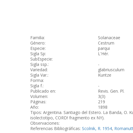
Familia:
Solanaceae
Género:
Cestrum
Especie:
parqui
Sigla Sp:
L'Hér.
SubEspecie:
Sigla ssp.:
-
Variedad:
glabriusculum
Sigla Var.:
Kuntze
Forma:
Sigla f.:
-
Publicado en:
Revis. Gen. Pl.
Volumen:
3(3)
Páginas:
219
Año:
1898
Tipos: Argentina. Santiago del Estero. La Banda, O. K
isolectotipo, CORD! fragmento ex NY).
Observaciones:
Referencias Bibliográficas:
Scolnik, R. 1954
,
Romanutti