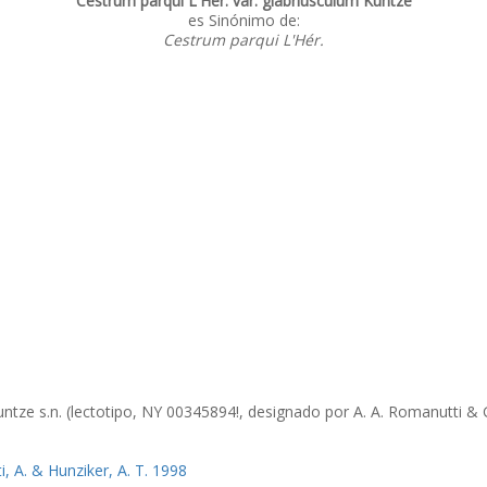
Cestrum parqui L'Hér. var. glabriusculum Kuntze
es Sinónimo de:
Cestrum parqui L'Hér.
untze s.n. (lectotipo, NY 00345894!, designado por A. A. Romanutti & G
, A. & Hunziker, A. T. 1998