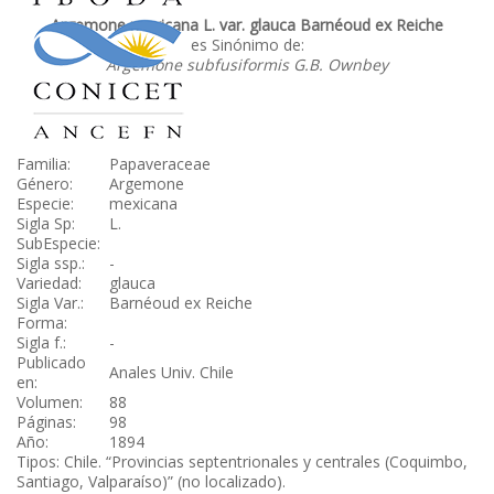
Argemone mexicana L. var. glauca Barnéoud ex Reiche
es Sinónimo de:
Argemone subfusiformis G.B. Ownbey
Familia:
Papaveraceae
Género:
Argemone
Especie:
mexicana
Sigla Sp:
L.
SubEspecie:
Sigla ssp.:
-
Variedad:
glauca
Sigla Var.:
Barnéoud ex Reiche
Forma:
Sigla f.:
-
Publicado
Anales Univ. Chile
en:
Volumen:
88
Páginas:
98
Año:
1894
Tipos: Chile. “Provincias septentrionales y centrales (Coquimbo,
Santiago, Valparaíso)” (no localizado).