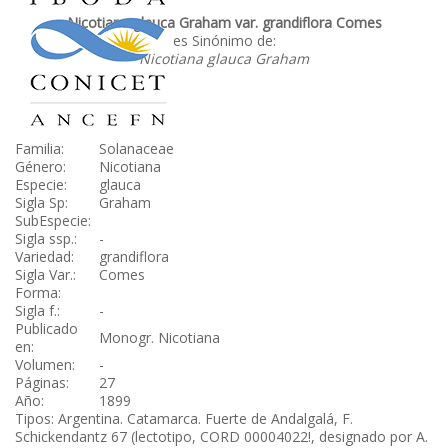
Nicotiana glauca Graham var. grandiflora Comes
es Sinónimo de:
Nicotiana glauca Graham
Familia:
Solanaceae
Género:
Nicotiana
Especie:
glauca
Sigla Sp:
Graham
SubEspecie:
Sigla ssp.:
-
Variedad:
grandiflora
Sigla Var.:
Comes
Forma:
Sigla f.:
-
Publicado
Monogr. Nicotiana
en:
Volumen:
-
Páginas:
27
Año:
1899
Tipos: Argentina. Catamarca. Fuerte de Andalgalá, F.
Schickendantz 67 (lectotipo, CORD 00004022!, designado por A.