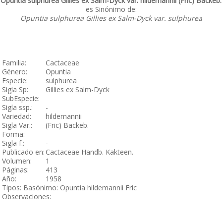
Opuntia sulphurea Gillies ex Salm-Dyck var. hildemannii (Fric) Backeb.
es Sinónimo de:
Opuntia sulphurea Gillies ex Salm-Dyck var. sulphurea
Familia:
Cactaceae
Género:
Opuntia
Especie:
sulphurea
Sigla Sp:
Gillies ex Salm-Dyck
SubEspecie:
Sigla ssp.:
-
Variedad:
hildemannii
Sigla Var.:
(Fric) Backeb.
Forma:
Sigla f.:
-
Publicado en:
Cactaceae Handb. Kakteen.
Volumen:
1
Páginas:
413
Año:
1958
Tipos: Basónimo: Opuntia hildemannii Fric
Observaciones: