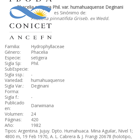
Phacelia setigera Phil. var. humahuaquense Deginani
es Sinónimo de:
Phacelia pinnatifida Griseb. ex Wedd.
Familia:
Hydrophyllaceae
Género:
Phacelia
Especie:
setigera
Sigla Sp:
Phil.
SubEspecie:
Sigla ssp.:
-
Variedad:
humahuaquense
Sigla Var.:
Deginani
Forma:
Sigla f.:
-
Publicado
Darwiniana
en:
Volumen:
24
Páginas:
420
Año:
1982
Tipos: Argentina. Jujuy. Dpto. Humahuaca. Mina Aguilar, Nivel 1;
4800 m, 19 Feb 1970, A. L. Cabrera & J. Frangi 20678 (holotipo,