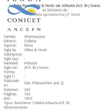
Colletia ferox Gillies & Hook. var. infausta (N.E. Br.) Suess.
es Sinónimo de:
Colletia spinosissima J.F. Gmel.
Familia:
Rhamnaceae
Género:
Colletia
Especie:
ferox
Sigla Sp:
Gillies & Hook.
SubEspecie:
Sigla ssp.:
-
Variedad:
infausta
Sigla Var.:
(N.E. Br.) Suess.
Forma:
Sigla f.:
-
Publicado
Nat. Pflanzenfam. (ed. 2)
en:
Volumen:
20d
Páginas:
163
Año:
1953
Tipos: Basónimo: Colletia infausta N.E. Br.
Observaciones: