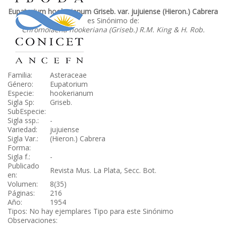
Eupatorium hookerianum Griseb. var. jujuiense (Hieron.) Cabrera
es Sinónimo de:
Chromolaena hookeriana (Griseb.) R.M. King & H. Rob.
Familia:
Asteraceae
Género:
Eupatorium
Especie:
hookerianum
Sigla Sp:
Griseb.
SubEspecie:
Sigla ssp.:
-
Variedad:
jujuiense
Sigla Var.:
(Hieron.) Cabrera
Forma:
Sigla f.:
-
Publicado
Revista Mus. La Plata, Secc. Bot.
en:
Volumen:
8(35)
Páginas:
216
Año:
1954
Tipos: No hay ejemplares Tipo para este Sinónimo
Observaciones: