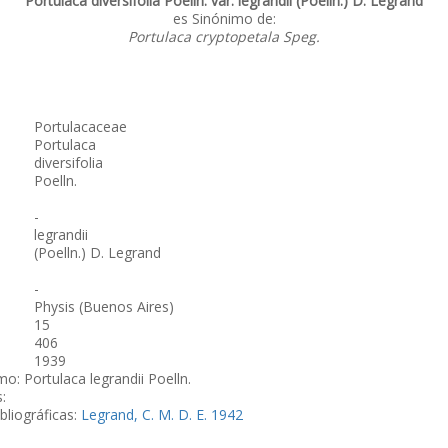
Portulaca diversifolia Poelln. var. legrandii (Poelln.) D. Legrand
es Sinónimo de:
Portulaca cryptopetala Speg.
Portulacaceae
Portulaca
diversifolia
Poelln.
-
legrandii
(Poelln.) D. Legrand
-
Physis (Buenos Aires)
15
406
1939
o: Portulaca legrandii Poelln.
:
bliográficas:
Legrand, C. M. D. E. 1942