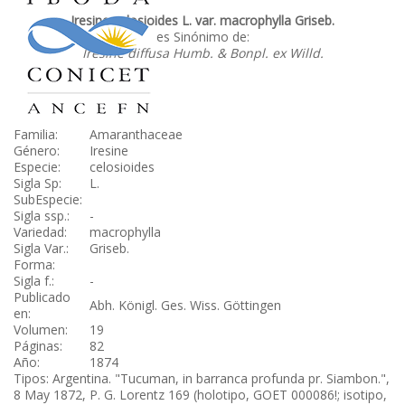
Iresine celosioides L. var. macrophylla Griseb.
es Sinónimo de:
Iresine diffusa Humb. & Bonpl. ex Willd.
Familia:
Amaranthaceae
Género:
Iresine
Especie:
celosioides
Sigla Sp:
L.
SubEspecie:
Sigla ssp.:
-
Variedad:
macrophylla
Sigla Var.:
Griseb.
Forma:
Sigla f.:
-
Publicado
Abh. Königl. Ges. Wiss. Göttingen
en:
Volumen:
19
Páginas:
82
Año:
1874
Tipos: Argentina. "Tucuman, in barranca profunda pr. Siambon.",
8 May 1872, P. G. Lorentz 169 (holotipo, GOET 000086!; isotipo,