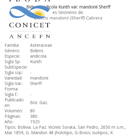
Bidens andicola Kunth var. mandonii Sherff
es Sinónimo de:
Bidens mandonii (Sherff) Cabrera
Familia:
Asteraceae
Género:
Bidens
Especie:
andicola
Sigla Sp:
Kunth
SubEspecie:
Sigla ssp.:
-
Variedad:
mandonii
Sigla Var.:
Sherff
Forma:
Sigla f.:
-
Publicado
Bot. Gaz.
en:
Volumen:
80
Páginas:
380
Año:
1925
Tipos: Bolivia. La Paz. Viciniis Sorata, San Pedro, 2650 m s.m.,
Mar 1859, G. Mandon 48 (holotipo, G-Boiss; isotipos, K