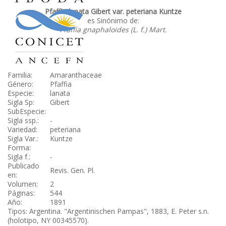
Pfaffia lanata Gibert var. peteriana Kuntze
es Sinónimo de:
Pfaffia gnaphaloides (L. f.) Mart.
Familia:
Amaranthaceae
Género:
Pfaffia
Especie:
lanata
Sigla Sp:
Gibert
SubEspecie:
Sigla ssp.:
-
Variedad:
peteriana
Sigla Var.:
Kuntze
Forma:
Sigla f.:
-
Publicado
Revis. Gen. Pl.
en:
Volumen:
2
Páginas:
544
Año:
1891
Tipos: Argentina. "Argentinischen Pampas", 1883, E. Peter s.n.
(holotipo, NY 00345570).