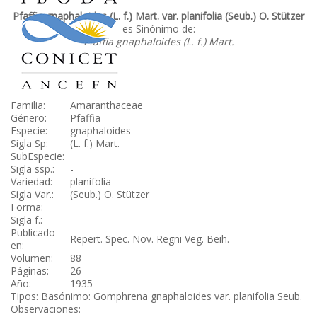
Pfaffia gnaphaloides (L. f.) Mart. var. planifolia (Seub.) O. Stützer
es Sinónimo de:
Pfaffia gnaphaloides (L. f.) Mart.
Familia:
Amaranthaceae
Género:
Pfaffia
Especie:
gnaphaloides
Sigla Sp:
(L. f.) Mart.
SubEspecie:
Sigla ssp.:
-
Variedad:
planifolia
Sigla Var.:
(Seub.) O. Stützer
Forma:
Sigla f.:
-
Publicado
Repert. Spec. Nov. Regni Veg. Beih.
en:
Volumen:
88
Páginas:
26
Año:
1935
Tipos: Basónimo: Gomphrena gnaphaloides var. planifolia Seub.
Observaciones: