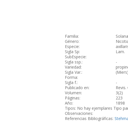
Familia:
Solan
Género:
Nicoti
Especie:
axillari
Sigla Sp:
Lam.
SubEspecie:
Sigla ssp.:
-
Variedad:
propi
Sigla Var.:
(Miers
Forma:
Sigla f.:
-
Publicado en:
Revis. 
Volumen:
3(2)
Páginas:
223
Año:
1898
Tipos: No hay ejemplares Tipo pa
Observaciones:
Referencias Bibliográficas:
Stehman