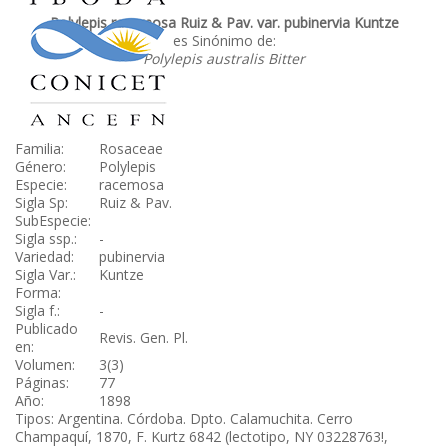
Polylepis racemosa Ruiz & Pav. var. pubinervia Kuntze
es Sinónimo de:
Polylepis australis Bitter
Familia:
Rosaceae
Género:
Polylepis
Especie:
racemosa
Sigla Sp:
Ruiz & Pav.
SubEspecie:
Sigla ssp.:
-
Variedad:
pubinervia
Sigla Var.:
Kuntze
Forma:
Sigla f.:
-
Publicado
Revis. Gen. Pl.
en:
Volumen:
3(3)
Páginas:
77
Año:
1898
Tipos: Argentina. Córdoba. Dpto. Calamuchita. Cerro
Champaquí, 1870, F. Kurtz 6842 (lectotipo, NY 03228763!,