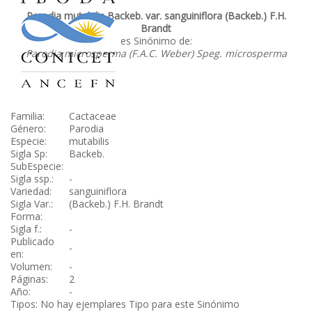
Parodia mutabilis Backeb. var. sanguiniflora (Backeb.) F.H.
Brandt
es Sinónimo de:
Parodia microsperma (F.A.C. Weber) Speg. microsperma
Familia:
Cactaceae
Género:
Parodia
Especie:
mutabilis
Sigla Sp:
Backeb.
SubEspecie:
Sigla ssp.:
-
Variedad:
sanguiniflora
Sigla Var.:
(Backeb.) F.H. Brandt
Forma:
Sigla f.:
-
Publicado
-
en:
Volumen:
-
Páginas:
2
Año:
-
Tipos: No hay ejemplares Tipo para este Sinónimo