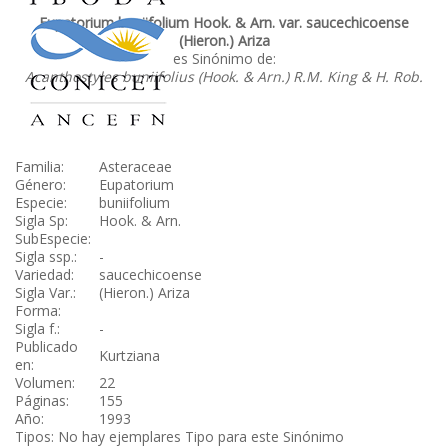
Eupatorium buniifolium Hook. & Arn. var. saucechicoense
(Hieron.) Ariza
es Sinónimo de:
Acanthostyles buniifolius (Hook. & Arn.) R.M. King & H. Rob.
Familia:
Asteraceae
Género:
Eupatorium
Especie:
buniifolium
Sigla Sp:
Hook. & Arn.
SubEspecie:
Sigla ssp.:
-
Variedad:
saucechicoense
Sigla Var.:
(Hieron.) Ariza
Forma:
Sigla f.:
-
Publicado
Kurtziana
en:
Volumen:
22
Páginas:
155
Año:
1993
Tipos: No hay ejemplares Tipo para este Sinónimo