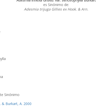
Adesmia inflexa Griseb. var. sericeophylla Burkart
es Sinónimo de:
Adesmia trijuga Gillies ex Hook. & Arn.
e
ylla
na
ste Sinónimo
 A. & Burkart, A. 2000