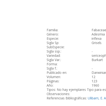
Familia:
Fabacea
Género:
Adesmia
Especie:
inflexa
Sigla Sp:
Griseb.
SubEspecie:
Sigla ssp.:
-
Variedad:
sericeoph
Sigla Var.:
Burkart
Forma:
Sigla f.:
-
Publicado en:
Darwinia
Volumen:
12
Páginas:
123
Año:
1960
Tipos: No hay ejemplares Tipo para e
Observaciones:
Referencias Bibliográficas:
Ulibarri, E.