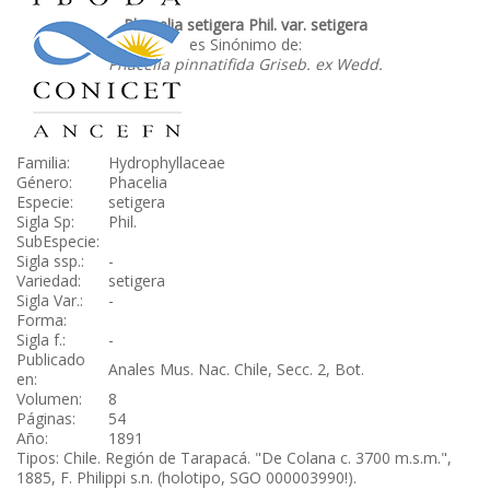
Phacelia setigera Phil. var. setigera
es Sinónimo de:
Phacelia pinnatifida Griseb. ex Wedd.
Familia:
Hydrophyllaceae
Género:
Phacelia
Especie:
setigera
Sigla Sp:
Phil.
SubEspecie:
Sigla ssp.:
-
Variedad:
setigera
Sigla Var.:
-
Forma:
Sigla f.:
-
Publicado
Anales Mus. Nac. Chile, Secc. 2, Bot.
en:
Volumen:
8
Páginas:
54
Año:
1891
Tipos: Chile. Región de Tarapacá. "De Colana c. 3700 m.s.m.",
1885, F. Philippi s.n. (holotipo, SGO 000003990!).