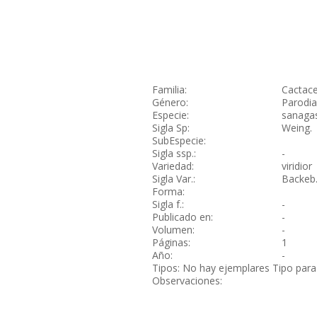
Familia:
Cactac
Género:
Parodia
Especie:
sanaga
Sigla Sp:
Weing.
SubEspecie:
Sigla ssp.:
-
Variedad:
viridior
Sigla Var.:
Backeb
Forma:
Sigla f.:
-
Publicado en:
-
Volumen:
-
Páginas:
1
Año:
-
Tipos: No hay ejemplares Tipo para
Observaciones: