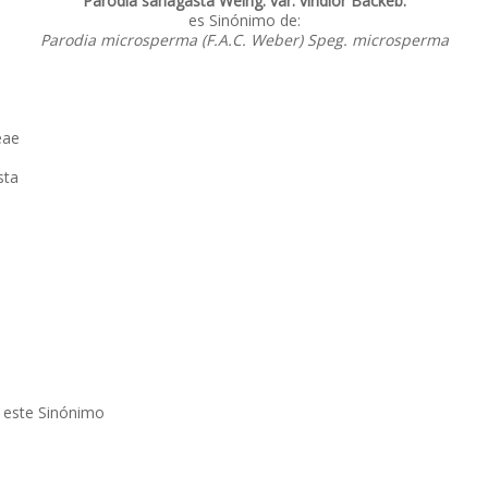
Parodia sanagasta Weing. var. viridior Backeb.
es Sinónimo de:
Parodia microsperma (F.A.C. Weber) Speg. microsperma
eae
sta
.
 este Sinónimo