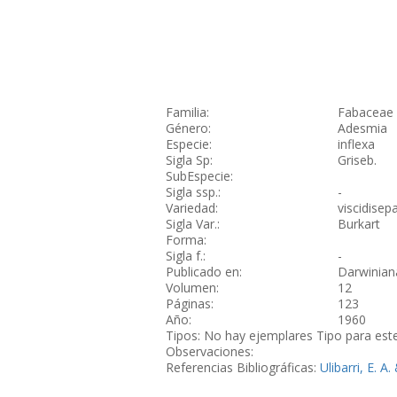
Familia:
Fabaceae
Género:
Adesmia
Especie:
inflexa
Sigla Sp:
Griseb.
SubEspecie:
Sigla ssp.:
-
Variedad:
viscidisep
Sigla Var.:
Burkart
Forma:
Sigla f.:
-
Publicado en:
Darwinian
Volumen:
12
Páginas:
123
Año:
1960
Tipos: No hay ejemplares Tipo para est
Observaciones:
Referencias Bibliográficas:
Ulibarri, E. A