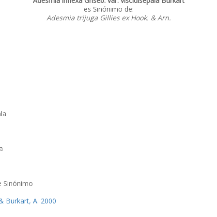
Adesmia inflexa Griseb. var. viscidisepala Burkart
es Sinónimo de:
Adesmia trijuga Gillies ex Hook. & Arn.
ala
a
e Sinónimo
. & Burkart, A. 2000