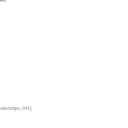
Arn.
isolectotipo, OXF].