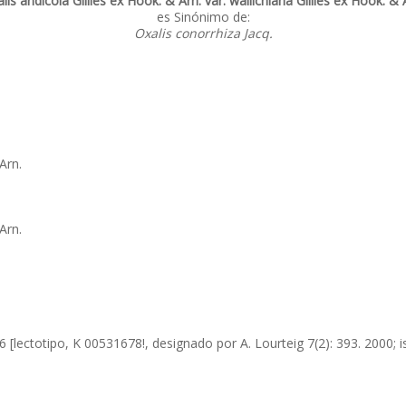
lis andicola Gillies ex Hook. & Arn. var. wallichiana Gillies ex Hook. & 
es Sinónimo de:
Oxalis conorrhiza Jacq.
Arn.
Arn.
 16 [lectotipo, K 00531678!, designado por A. Lourteig 7(2): 393. 2000; 