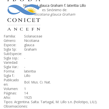
Nicotiana glauca Graham f. lateritia Lillo
es Sinónimo de:
Nicotiana glauca Graham
Familia:
Solanaceae
Género:
Nicotiana
Especie:
glauca
Sigla Sp:
Graham
SubEspecie:
Sigla ssp.:
-
Variedad:
Sigla Var.:
-
Forma:
lateritia
Sigla f.:
Lillo
Publicado
Bol. Mus. Ci. Nat.
en:
Volumen:
1
Páginas:
14
Año:
1925
Tipos: Argentina. Salta. Tartagal, M. Lillo s.n. (holotipo, LIL!).
Observaciones: