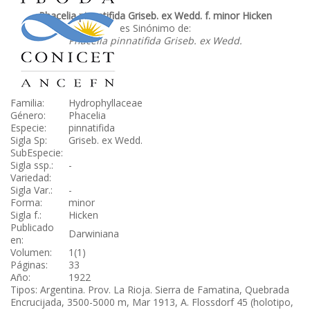
Phacelia pinnatifida Griseb. ex Wedd. f. minor Hicken
es Sinónimo de:
Phacelia pinnatifida Griseb. ex Wedd.
Familia:
Hydrophyllaceae
Género:
Phacelia
Especie:
pinnatifida
Sigla Sp:
Griseb. ex Wedd.
SubEspecie:
Sigla ssp.:
-
Variedad:
Sigla Var.:
-
Forma:
minor
Sigla f.:
Hicken
Publicado
Darwiniana
en:
Volumen:
1(1)
Páginas:
33
Año:
1922
Tipos: Argentina. Prov. La Rioja. Sierra de Famatina, Quebrada
Encrucijada, 3500-5000 m, Mar 1913, A. Flossdorf 45 (holotipo,