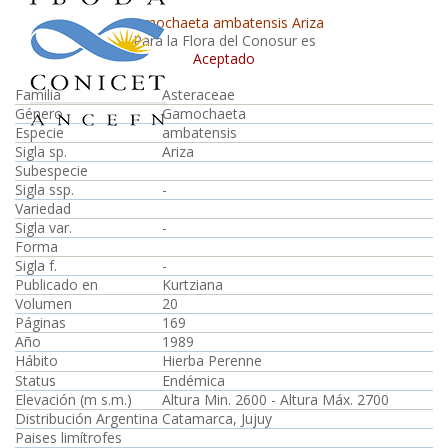
Gamochaeta ambatensis Ariza
Para la Flora del Conosur es
Aceptado
Familia
Asteraceae
Género
Gamochaeta
Especie
ambatensis
Sigla sp.
Ariza
Subespecie
Sigla ssp.
-
Variedad
Sigla var.
-
Forma
Sigla f.
-
Publicado en
Kurtziana
Volumen
20
Páginas
169
Año
1989
Hábito
Hierba Perenne
Status
Endémica
Elevación (m s.m.)
Altura Min. 2600 - Altura Máx. 2700
Distribución Argentina
Catamarca, Jujuy
Paises limítrofes