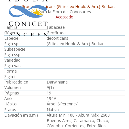
Geoffroea decorticans (Gillies ex Hook. & Arn.) Burkart
Para la Flora del Conosur es
Aceptado
Familia
Fabaceae
Género
Geoffroea
Especie
decorticans
Sigla sp.
(Gillies ex Hook. & Arn.) Burkart
Subespecie
Sigla ssp.
-
Variedad
Sigla var.
-
Forma
Sigla f.
-
Publicado en
Darwiniana
Volumen
9(1)
Páginas
19
Año
1949
Hábito
Árbol (-Perenne-)
Status
Nativa
Elevación (m s.m.)
Altura Min. 100 - Altura Máx. 2600
Buenos Aires, Catamarca, Chaco,
Córdoba, Corrientes, Entre Ríos,