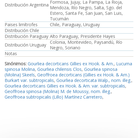
Formosa, Jujuy, La Pampa, La Rioja,
Distribución Argentina
Mendoza, Río Negro, Salta, Sgo. del
Estero, Santa Fe, San Juan, San Luis,
Tucumán
Paises limítrofes
Chile, Paraguay, Uruguay
Distribución Chile
Distribución Paraguay
Alto Paraguay, Presidente Hayes
Colonia, Montevideo, Paysandú, Río
Distribución Uruguay
Negro, Soriano
Notas
Sinónimos:
Gourliea decorticans Gillies ex Hook. & Arn.
,
Lucuma
spinosa Molina
,
Gourliea chilensis Clos
,
Gourliea spinosa
(Molina) Skeels
,
Geoffroea decorticans (Gillies ex Hook. & Arn.)
Burkart var. subtropicalis
,
Gourliea decorticata Walp., nom. illeg.
,
Gourliea decorticans Gillies ex Hook. & Arn. var. subtropicalis
,
Geoffroea spinosa (Molina) M. de Moussy, nom. illeg.
,
Geoffroea subtropicalis (Lillo) Martínez Carretero
,
Referencias Bibliográficas Argentina:
Fortunato, R. H. 1984a
;
Burkart, A. 1952a
;
Burkart, A. 1949b
;
Ireland, H. & Pennington, R.
T. 1999
;
Izaguirre, P. & Beyhaut, R. 1998
Referencias Bibliográficas Chile:
Fortunato, R. H. 1984a
;
Ireland,
H. & Pennington, R. T. 1999