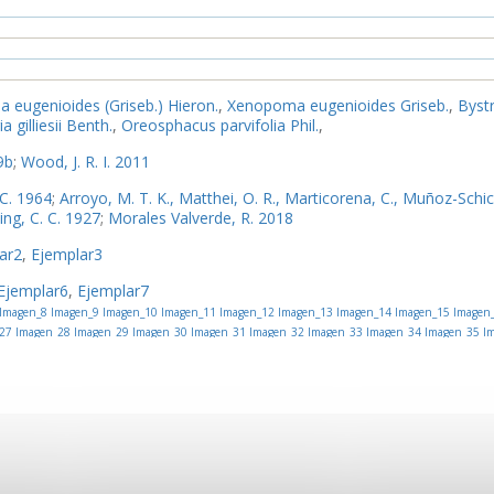
a eugenioides (Griseb.) Hieron.
,
Xenopoma eugenioides Griseb.
,
Byst
 gilliesii Benth.
,
Oreosphacus parvifolia Phil.
,
9b
;
Wood, J. R. I. 2011
 C. 1964
;
Arroyo, M. T. K., Matthei, O. R., Marticorena, C., Muñoz-Schi
ing, C. C. 1927
;
Morales Valverde, R. 2018
ar2
,
Ejemplar3
Ejemplar6
,
Ejemplar7
Imagen_8
Imagen_9
Imagen_10
Imagen_11
Imagen_12
Imagen_13
Imagen_14
Imagen_15
Imagen
27
Imagen_28
Imagen_29
Imagen_30
Imagen_31
Imagen_32
Imagen_33
Imagen_34
Imagen_35
Im