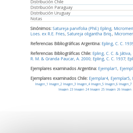
Distribución Chile
Distribución Paraguay
Distribución Uruguay
Notas
Sinónimos:
Satureja parvifolia (Phil.) Epling
,
Micromeri
Loes. ex R.E. Fries
,
Satureja oligantha Briq.
,
Micromeria
Referencias Bibliográficas Argentina:
Epling, C. C. 193
Referencias Bibliográficas Chile:
Epling, C. C. & Játiva,
R. M. & Granda Paucar, A. 2000
;
Epling, C. C. 1937
;
Epl
Ejemplares examinados Argentina:
Ejemplar1
,
Ejempl
Ejemplares examinados Chile:
Ejemplar4
,
Ejemplar5
,
Imagen_1
Imagen_2
Imagen_3
Imagen_4
Imagen_5
Imagen_6
Imagen_7
Imagen_23
Imagen_24
Imagen_25
Imagen_26
Imagen_