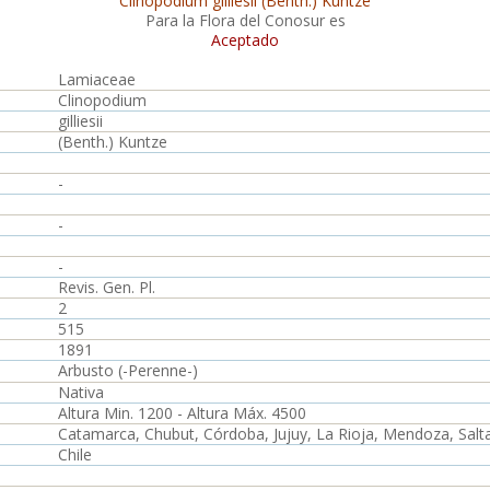
Clinopodium gilliesii (Benth.) Kuntze
Para la Flora del Conosur es
Aceptado
Lamiaceae
Clinopodium
gilliesii
(Benth.) Kuntze
-
-
-
Revis. Gen. Pl.
2
515
1891
Arbusto (-Perenne-)
Nativa
Altura Min. 1200 - Altura Máx. 4500
Catamarca, Chubut, Córdoba, Jujuy, La Rioja, Mendoza, Salt
Chile