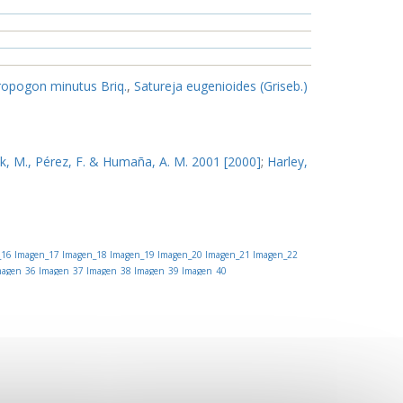
ropogon minutus Briq.
,
Satureja eugenioides (Griseb.)
ck, M., Pérez, F. & Humaña, A. M. 2001 [2000]
;
Harley,
_16
Imagen_17
Imagen_18
Imagen_19
Imagen_20
Imagen_21
Imagen_22
agen_36
Imagen_37
Imagen_38
Imagen_39
Imagen_40