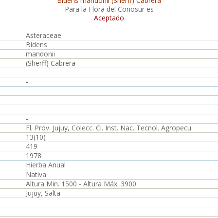
Bidens mandonii (Sherff) Cabrera
Para la Flora del Conosur es
Aceptado
Asteraceae
Bidens
mandonii
(Sherff) Cabrera
-
-
-
Fl. Prov. Jujuy, Colecc. Ci. Inst. Nac. Tecnol. Agropecu.
13(10)
419
1978
Hierba Anual
Nativa
Altura Min. 1500 - Altura Máx. 3900
Jujuy, Salta