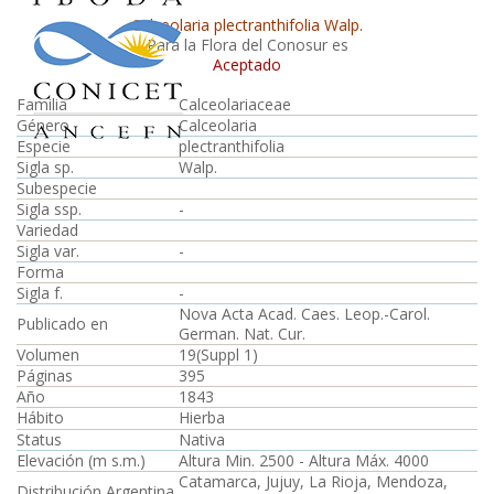
Calceolaria plectranthifolia Walp.
Para la Flora del Conosur es
Aceptado
Familia
Calceolariaceae
Género
Calceolaria
Especie
plectranthifolia
Sigla sp.
Walp.
Subespecie
Sigla ssp.
-
Variedad
Sigla var.
-
Forma
Sigla f.
-
Nova Acta Acad. Caes. Leop.-Carol.
Publicado en
German. Nat. Cur.
Volumen
19(Suppl 1)
Páginas
395
Año
1843
Hábito
Hierba
Status
Nativa
Elevación (m s.m.)
Altura Min. 2500 - Altura Máx. 4000
Catamarca, Jujuy, La Rioja, Mendoza,
Distribución Argentina