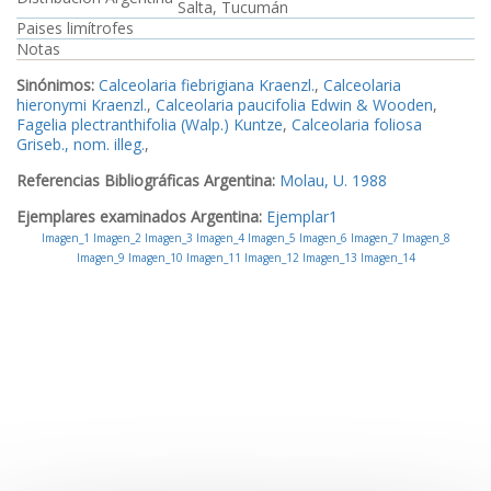
Salta, Tucumán
Paises limítrofes
Notas
Sinónimos:
Calceolaria fiebrigiana Kraenzl.
,
Calceolaria
hieronymi Kraenzl.
,
Calceolaria paucifolia Edwin & Wooden
,
Fagelia plectranthifolia (Walp.) Kuntze
,
Calceolaria foliosa
Griseb., nom. illeg.
,
Referencias Bibliográficas Argentina:
Molau, U. 1988
Ejemplares examinados Argentina:
Ejemplar1
Imagen_1
Imagen_2
Imagen_3
Imagen_4
Imagen_5
Imagen_6
Imagen_7
Imagen_8
Imagen_9
Imagen_10
Imagen_11
Imagen_12
Imagen_13
Imagen_14