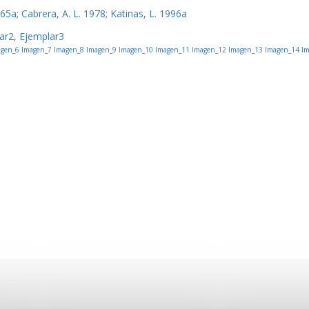
965a
;
Cabrera, A. L. 1978
;
Katinas, L. 1996a
ar2
,
Ejemplar3
gen_6
Imagen_7
Imagen_8
Imagen_9
Imagen_10
Imagen_11
Imagen_12
Imagen_13
Imagen_14
Im