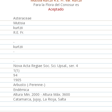
Mutisia kurtzii R.E. Fr. var. kurtzii
Para la Flora del Conosur es
Aceptado
Asteraceae
Mutisia
kurtzii
R.E. Fr.
-
kurtzii
-
-
Nova Acta Regiae Soc. Sci. Upsal., ser. 4
1(1)
94
1905
Arbusto (-Perenne-)
Endémica
Altura Min. 2000 - Altura Máx. 3600
Catamarca, Jujuy, La Rioja, Salta