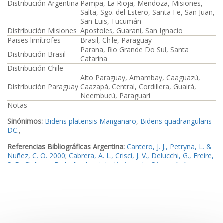
Distribución Argentina
Pampa, La Rioja, Mendoza, Misiones,
Salta, Sgo. del Estero, Santa Fe, San Juan,
San Luis, Tucumán
Distribución Misiones
Apostoles, Guaraní, San Ignacio
Paises limítrofes
Brasil, Chile, Paraguay
Parana, Rio Grande Do Sul, Santa
Distribución Brasil
Catarina
Distribución Chile
Alto Paraguay, Amambay, Caaguazú,
Distribución Paraguay
Caazapá, Central, Cordillera, Guairá,
Ñeembucú, Paraguarí
Notas
Sinónimos:
Bidens platensis Manganaro
,
Bidens quadrangularis
DC.
,
Referencias Bibliográficas Argentina:
Cantero, J. J., Petryna, L. &
Nuñez, C. O. 2000
;
Cabrera, A. L., Crisci, J. V., Delucchi, G., Freire,
S. E., Giuliano, D. A., Iharlegui, L., Katinas, L., Sáenz, A. A.,
Sancho, G. & Urtubey, E. 2000
;
Ariza Espinar, L. 2000b
;
Freire, S.
E., Sancho, G., Urtubey, E., Bayón, N. D., Katinas, L., Giuliano, D.,
Gutiérrez, D., Saénz, A. A., Iharlegui, L., Monti, C. & Delucchi, G.
2005
;
Pensiero, J. F., Gutiérrez, H. F., Luchetti, A. M., Exner, E.,
Kern, V., Brnich, E., Oakley, L. J., Prado, D. E. & Lewis, J. P. 2005