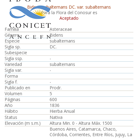
Bidens subalternans DC. var. subalternans
Para la Flora del Conosur es
Aceptado
Familia
Asteraceae
Género
Bidens
Especie
subalternans
Sigla sp.
DC.
Subespecie
Sigla ssp.
-
Variedad
subalternans
Sigla var.
-
Forma
Sigla f.
-
Publicado en
Prodr.
Volumen
5
Páginas
600
Año
1836
Hábito
Hierba Anual
Status
Nativa
Elevación (m s.m.)
Altura Min. 0 - Altura Máx. 1500
Buenos Aires, Catamarca, Chaco,
Córdoba, Corrientes, Entre Ríos, Jujuy, La