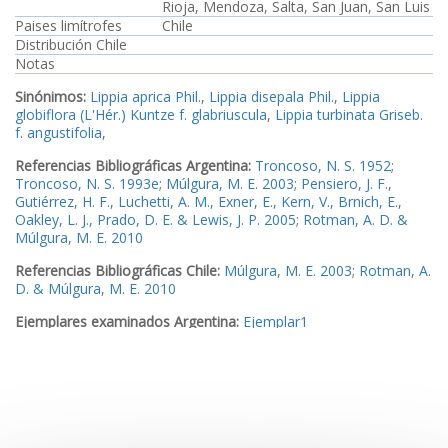
Rioja, Mendoza, Salta, San Juan, San Luis
Paises limítrofes
Chile
Distribución Chile
Notas
Sinónimos:
Lippia aprica Phil.
,
Lippia disepala Phil.
,
Lippia
globiflora (L'Hér.) Kuntze f. glabriuscula
,
Lippia turbinata Griseb.
f. angustifolia
,
Referencias Bibliográficas Argentina:
Troncoso, N. S. 1952
;
Troncoso, N. S. 1993e
;
Múlgura, M. E. 2003
;
Pensiero, J. F.,
Gutiérrez, H. F., Luchetti, A. M., Exner, E., Kern, V., Brnich, E.,
Oakley, L. J., Prado, D. E. & Lewis, J. P. 2005
;
Rotman, A. D. &
Múlgura, M. E. 2010
Referencias Bibliográficas Chile:
Múlgura, M. E. 2003
;
Rotman, A.
D. & Múlgura, M. E. 2010
Ejemplares examinados Argentina:
Ejemplar1
Ejemplares examinados Chile:
Ejemplar2
Imagen_1
Imagen_2
Imagen_3
Imagen_4
Imagen_5
Imagen_6