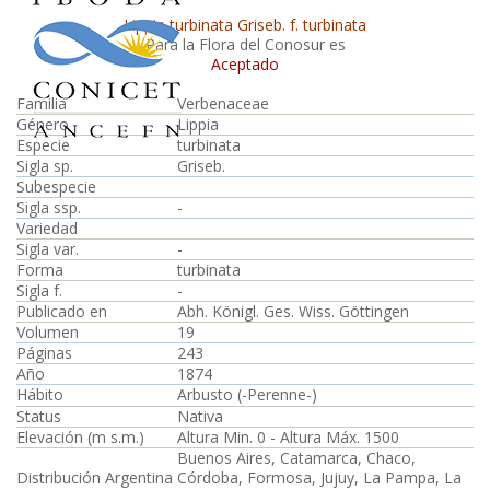
Lippia turbinata Griseb. f. turbinata
Para la Flora del Conosur es
Aceptado
Familia
Verbenaceae
Género
Lippia
Especie
turbinata
Sigla sp.
Griseb.
Subespecie
Sigla ssp.
-
Variedad
Sigla var.
-
Forma
turbinata
Sigla f.
-
Publicado en
Abh. Königl. Ges. Wiss. Göttingen
Volumen
19
Páginas
243
Año
1874
Hábito
Arbusto (-Perenne-)
Status
Nativa
Elevación (m s.m.)
Altura Min. 0 - Altura Máx. 1500
Buenos Aires, Catamarca, Chaco,
Distribución Argentina
Córdoba, Formosa, Jujuy, La Pampa, La