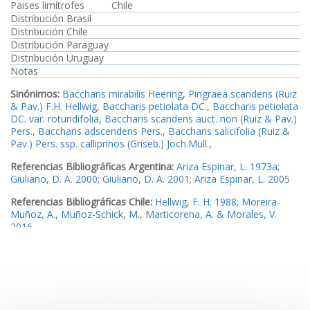
Paises limítrofes
Chile
Distribución Brasil
Distribución Chile
Distribución Paraguay
Distribución Uruguay
Notas
Sinónimos:
Baccharis mirabilis Heering
,
Pingraea scandens (Ruiz
& Pav.) F.H. Hellwig
,
Baccharis petiolata DC.
,
Baccharis petiolata
DC. var. rotundifolia
,
Baccharis scandens auct. non (Ruiz & Pav.)
Pers.
,
Baccharis adscendens Pers.
,
Baccharis salicifolia (Ruiz &
Pav.) Pers. ssp. calliprinos (Griseb.) Joch.Müll.
,
Referencias Bibliográficas Argentina:
Ariza Espinar, L. 1973a
;
Giuliano, D. A. 2000
;
Giuliano, D. A. 2001
;
Ariza Espinar, L. 2005
Referencias Bibliográficas Chile:
Hellwig, F. H. 1988
;
Moreira-
Muñoz, A., Muñoz-Schick, M., Marticorena, A. & Morales, V.
2016
Ejemplares examinados Argentina:
Ejemplar1
,
Ejemplar2
,
Ejemplar3
,
Ejemplar4
Ejemplares examinados Chile:
Ejemplar5
,
Ejemplar6
,
Ejemplar7
Imagen_1
Imagen_2
Imagen_3
Imagen_4
Imagen_5