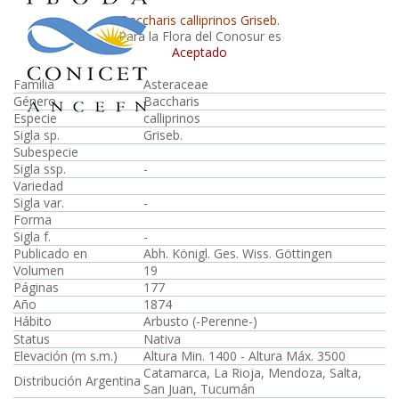
Baccharis calliprinos Griseb.
Para la Flora del Conosur es
Aceptado
Familia
Asteraceae
Género
Baccharis
Especie
calliprinos
Sigla sp.
Griseb.
Subespecie
Sigla ssp.
-
Variedad
Sigla var.
-
Forma
Sigla f.
-
Publicado en
Abh. Königl. Ges. Wiss. Göttingen
Volumen
19
Páginas
177
Año
1874
Hábito
Arbusto (-Perenne-)
Status
Nativa
Elevación (m s.m.)
Altura Min. 1400 - Altura Máx. 3500
Catamarca, La Rioja, Mendoza, Salta,
Distribución Argentina
San Juan, Tucumán