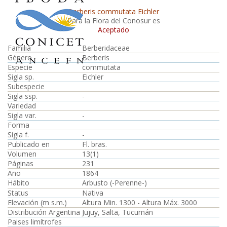
Berberis commutata Eichler
Para la Flora del Conosur es
Aceptado
Familia
Berberidaceae
Género
Berberis
Especie
commutata
Sigla sp.
Eichler
Subespecie
Sigla ssp.
-
Variedad
Sigla var.
-
Forma
Sigla f.
-
Publicado en
Fl. bras.
Volumen
13(1)
Páginas
231
Año
1864
Hábito
Arbusto (-Perenne-)
Status
Nativa
Elevación (m s.m.)
Altura Min. 1300 - Altura Máx. 3000
Distribución Argentina
Jujuy, Salta, Tucumán
Paises limítrofes