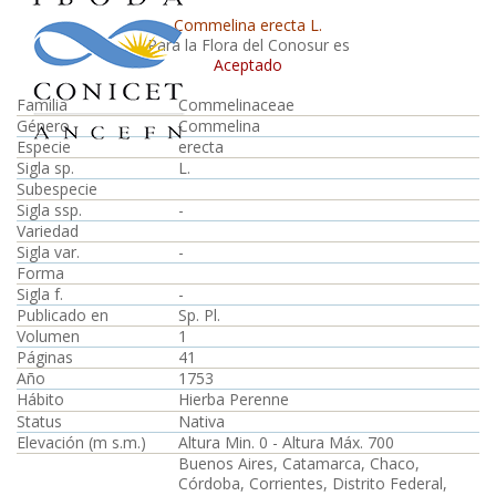
Commelina erecta L.
Para la Flora del Conosur es
Aceptado
Familia
Commelinaceae
Género
Commelina
Especie
erecta
Sigla sp.
L.
Subespecie
Sigla ssp.
-
Variedad
Sigla var.
-
Forma
Sigla f.
-
Publicado en
Sp. Pl.
Volumen
1
Páginas
41
Año
1753
Hábito
Hierba Perenne
Status
Nativa
Elevación (m s.m.)
Altura Min. 0 - Altura Máx. 700
Buenos Aires, Catamarca, Chaco,
Córdoba, Corrientes, Distrito Federal,