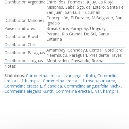
Distribución Argentina
Entre Ríos, Formosa, Jujuy, La Rioja,
Misiones, Salta, Sgo. del Estero, Santa Fe,
San Juan, San Luis, Tucumán
Concepción, El Dorado, M.Belgrano, San
Distribución Misiones
Ignacio
Paises limítrofes
Brasil, Chile, Paraguay, Uruguay
Parana, Rio Grande Do Sul, Santa
Distribución Brasil
Catarina
Distribución Chile
Amambay, Canindeyú, Central, Cordillera,
Distribución Paraguay
Ñeembucú, Paraguarí, Presidente Hayes
Distribución Uruguay
Montevideo, Paysandú, Rocha
Notas
Sinónimos:
Commelina erecta L. var. angustifolia
,
Commelina
erecta L. f. hamipila
,
Commelina erecta L. f. roseo-purpurea
,
Commelina erecta L. f. candida
,
Commelina angustifolia Michx.
,
Commelina elegans Kunth
,
Commelina erecta L. var. hamipila
,
Commelina hamipila Wright
,
Commelina pohliana Seub.
,
Commelina roseo-purpurea Herter
,
Commelina sulcata Willd. ex
Roem. & Schult.
,
Commelina virginica L. var. angustifolia
,
Commelina virginica L. var. australis
,
Commelina cyanantha
Rojas Acosta
,
Commelina virginica L. var. villosa
,
Commelina
assurgens Larrañaga
,
Commelina guaranitica C.B. Clarke ex
Chodat & Hassl.
,
Commelina villosa (C.B. Clarke) C.B. Clarke
,