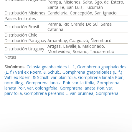
Pampa, Misiones, Salta, Sgo. del Estero,
Santa Fe, San Luis, Tucumán
Distribución Misiones
Candelaria, Concepción, San Ignacio
Paises limítrofes
Parana, Rio Grande Do Sul, Santa
Distribución Brasil
Catarina
Distribución Chile
Distribución Paraguay
Amambay, Caaguazú, Ñeembucú
Artigas, Lavalleja, Maldonado,
Distribución Uruguay
Montevideo, Soriano, Tacuarembó
Notas
Sinónimos:
Celosia gnaphaloides L. f.
,
Gomphrena gnaphaloides
(L. f.) Vahl ex Roem. & Schult.
,
Gomphrena gnaphaloides (L. f.)
Vahl ex Roem. & Schult. var. planifolia
,
Gomphrena lanata Poir.,
nom. illeg.
,
Gomphrena lanata Poir. var. latifolia
,
Gomphrena
lanata Poir. var. oblongifolia
,
Gomphrena lanata Poir. var.
parvifolia
,
Gomphrena perennis L. var. brunnea
,
Gomphrena
phagnaloides Griseb.
,
Gomphrena poiretiana Roem. & Schult.
,
Oplotheca poiretiana (Schult.) Mart.
,
Pfaffia gnaphaloides (L. f.)
Mart. var. planifolia
,
Pfaffia lanata Gibert
,
Pfaffia lanata Gibert
var. oblongifolia
,
Pfaffia lanata Gibert f. parvifolia
,
Pfaffia lanata
Gibert var. peteriana
,
Pfaffia poiretiana (Schult.) Stuchlik
,
Pfaffia
tenuis N.E. Br.
,
Pfaffia tomentosa Mart.
,
Xeraea phagnaloides
(Griseb.) Kuntze
,
Pfaffia lanata Gibert var. discolor
,
Pfaffia lanata