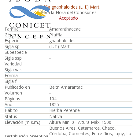
Pfaffia gnaphaloides (L. f.) Mart.
Para la Flora del Conosur es
Aceptado
Familia
Amaranthaceae
Género
Pfaffia
Especie
gnaphaloides
Sigla sp.
(L. f.) Mart.
Subespecie
Sigla ssp.
-
Variedad
Sigla var.
-
Forma
Sigla f.
-
Publicado en
Beitr. Amarantac.
Volumen
-
Páginas
104
Año
1825
Hábito
Hierba Perenne
Status
Nativa
Elevación (m s.m.)
Altura Min. 0 - Altura Máx. 1500
Buenos Aires, Catamarca, Chaco,
Córdoba, Corrientes, Entre Ríos, Jujuy, La
Distribución Argentina