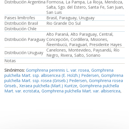
Distribución Argentina
Formosa, La Pampa, La Rioja, Mendoza,
Salta, Sgo. del Estero, Santa Fe, San Juan,
San Luis
Paises limítrofes
Brasil, Paraguay, Uruguay
Distribución Brasil
Rio Grande Do Sul
Distribución Chile
Alto Paraná, Alto Paraguay, Central,
Distribución Paraguay
Concepción, Cordillera, Misiones,
Ñeembucú, Paraguarí, Presidente Hayes
Canelones, Montevideo, Paysandú, Río
Distribución Uruguay
Negro, Rivera, Salto, Soriano
Notas
Sinónimos:
Gomphrena perennis L. var. rosea
,
Gomphrena
pulchella Mart. ssp. albisericea (E. Holzh.) Pedersen
,
Gomphrena
pulchella Mart. ssp. rosea (Griseb.) Pedersen
,
Gomphrena rosea
Griseb.
,
Xeraea pulchella (Mart.) Kuntze
,
Gomphrena pulchella
Mart. var. ecristata
,
Gomphrena pulchella Mart. var. albisericea
,
Gomphrena pulchella Mart. var. rosea f. grandifolia
,
Gomphrena
pulchella Mart. var. bonariensis
,
Gomphrena pulchella Mart. f.
linearifolia
,
Referencias Bibliográficas Argentina:
Fabris, H. A. 1967c
;
Holzhammer, E. 1955-56
;
Pedersen, T. M. 1976
;
Pedersen, T. M.
1987a
;
Pedersen, T. M. 1994