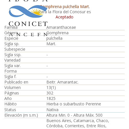
Gomphrena pulchella Mart.
Para la Flora del Conosur es
Aceptado
Familia
Amaranthaceae
Género
Gomphrena
Especie
pulchella
Sigla sp.
Mart.
Subespecie
Sigla ssp.
-
Variedad
Sigla var.
-
Forma
Sigla f.
-
Publicado en
Beitr. Amarantac.
Volumen
13(1)
Páginas
302
Año
1825
Hábito
Hierba o subarbusto Perenne
Status
Nativa
Elevación (m s.m.)
Altura Min. 0 - Altura Máx. 500
Buenos Aires, Catamarca, Chaco,
Córdoba, Corrientes, Entre Ríos,